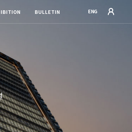
ENG
IBITION
BULLETIN
럴